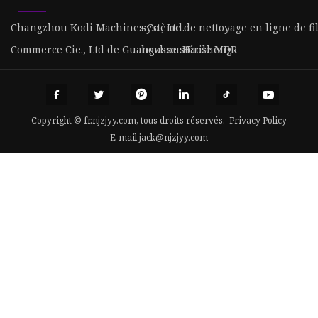
Changzhou Kodi Machines Co., Ltd.
système de nettoyage en ligne de f
Commerce Cie., Ltd de Guangzhou Haosheng
housse stérile MDR
Copyright © fr.njzjyy.com, tous droits réservés.
Privacy Policy
E-mail
jack@njzjyy.com