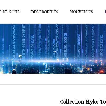
S DE NOUS
DES PRODUITS
NOUVELLES
Tissu côtelé
Tissu sergé
Tissu à carreaux
Tissu tweed
Tissu contrecollé
Tissu mérinos
Tissu polaire
Tissu double face
Tissu brossé tissé
Collection Hyke T