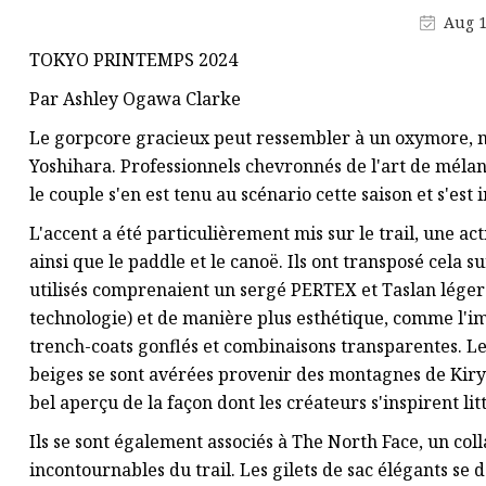
Tissu Jacquard élégant
Aug 1
Tissu Jacquard
TOKYO PRINTEMPS 2024
Tissu à chevrons
Par Ashley Ogawa Clarke
Le gorpcore gracieux peut ressembler à un oxymore, m
Yoshihara. Professionnels chevronnés de l'art de mélanger
le couple s'en est tenu au scénario cette saison et s'es
L'accent a été particulièrement mis sur le trail, une a
ainsi que le paddle et le canoë. Ils ont transposé cela s
utilisés comprenaient un sergé PERTEX et Taslan léger e
technologie) et de manière plus esthétique, comme l'im
trench-coats gonflés et combinaisons transparentes. Les
beiges se sont avérées provenir des montagnes de Kiryu
bel aperçu de la façon dont les créateurs s'inspirent li
Ils se sont également associés à The North Face, un co
incontournables du trail. Les gilets de sac élégants s